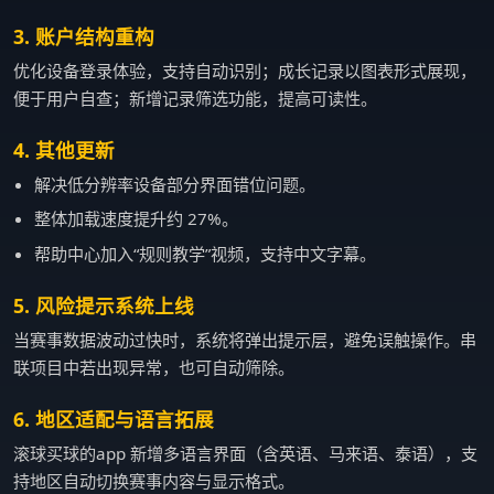
3. 账户结构重构
优化设备登录体验，支持自动识别；成长记录以图表形式展现，
便于用户自查；新增记录筛选功能，提高可读性。
4. 其他更新
解决低分辨率设备部分界面错位问题。
整体加载速度提升约 27%。
帮助中心加入“规则教学”视频，支持中文字幕。
5. 风险提示系统上线
当赛事数据波动过快时，系统将弹出提示层，避免误触操作。串
联项目中若出现异常，也可自动筛除。
6. 地区适配与语言拓展
滚球买球的app 新增多语言界面（含英语、马来语、泰语），支
持地区自动切换赛事内容与显示格式。