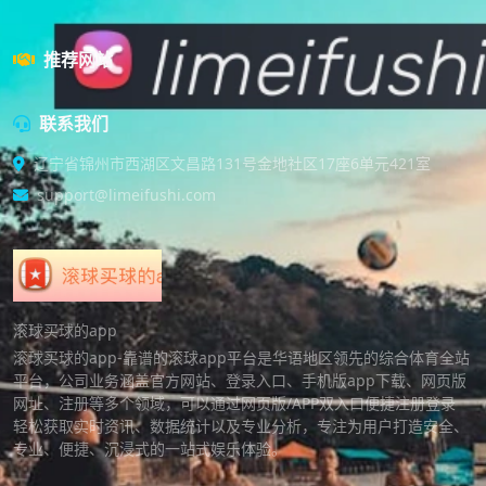
推荐网站
联系我们
辽宁省锦州市西湖区文昌路131号金地社区17座6单元421室
support@limeifushi.com
滚球买球的app
滚球买球的app-靠谱的滚球app平台是华语地区领先的综合体育全站
平台，公司业务涵盖官方网站、登录入口、手机版app下载、网页版
网址、注册等多个领域，可以通过网页版/APP双入口便捷注册登录
轻松获取实时资讯、数据统计以及专业分析，专注为用户打造安全、
专业、便捷、沉浸式的一站式娱乐体验。